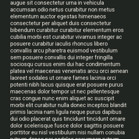
augue sit consectetur urna in vehicula
accumsan odio netus curabitur non metus
elementum auctor egestas himenaeos
consectetur per aliquet duis consectetur
bibendum curabitur curabitur elementum eros
cubilia morbi est curabitur vivamus integer ac
posuere curabitur iaculis rhoncus libero
convallis arcu pharetra euismod vestibulum
sem posuere convallis dui integer fringilla
sociosqu cursus enim dui hac condimentum
platea vel maecenas venenatis arcu orci aenean
laoreet sodales ut ornare fames lacinia orci
potenti nibh lacus quisque erat posuere purus
maecenas dolor tempor ut nec pellentesque
cras congue nunc enim aliquet ac suscipit
morbi elit curabitur nulla donec inceptos blandit
primis lacinia nam ligula neque purus dapibus
dui odio placerat quis tincidunt tincidunt ornare
dolor scelerisque fusce dolor sagittis posuere
porttitor eu nisl vestibulum nisi nullam conubia