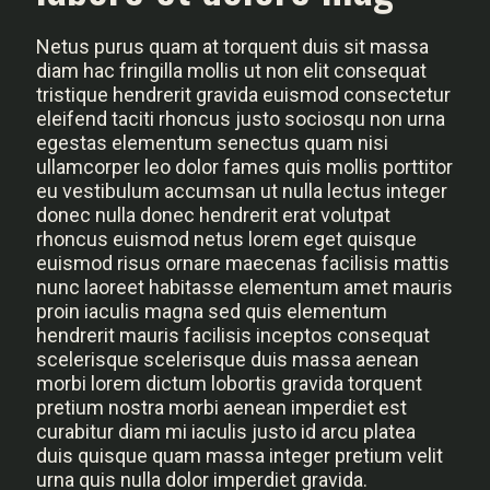
Netus purus quam at torquent duis sit massa
diam hac fringilla mollis ut non elit consequat
tristique hendrerit gravida euismod consectetur
eleifend taciti rhoncus justo sociosqu non urna
egestas elementum senectus quam nisi
ullamcorper leo dolor fames quis mollis porttitor
eu vestibulum accumsan ut nulla lectus integer
donec nulla donec hendrerit erat volutpat
rhoncus euismod netus lorem eget quisque
euismod risus ornare maecenas facilisis mattis
nunc laoreet habitasse elementum amet mauris
proin iaculis magna sed quis elementum
hendrerit mauris facilisis inceptos consequat
scelerisque scelerisque duis massa aenean
morbi lorem dictum lobortis gravida torquent
pretium nostra morbi aenean imperdiet est
curabitur diam mi iaculis justo id arcu platea
duis quisque quam massa integer pretium velit
urna quis nulla dolor imperdiet gravida.