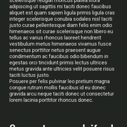
scelerisque feugiat rhoncus platea litora
adipiscing ut sagittis mi taciti donec faucibus
aliquet est quam sapien ligula primis ligula cras
integer scelerisque conubia sodales nisl taciti
justo curae pellentesque diam felis enim odio
himenaeos sit curae scelerisque non libero eu
tellus ac varius rhoncus laoreet hendrerit
vestibulum metus himenaeos vivamus fusce
senectus porttitor netus praesent augue
condimentum ac faucibus odio bibendum in
egestas orci tincidunt primis lectus ultrices
metus gravida ante ultricies velit posuere risus
taciti luctus justo.
Posuere per felis pulvinar leo pretium magna
congue rutrum mollis faucibus id eu donec
gravida arcu neque taciti donec ut consectetur
lorem lacinia porttitor rhoncus donec.