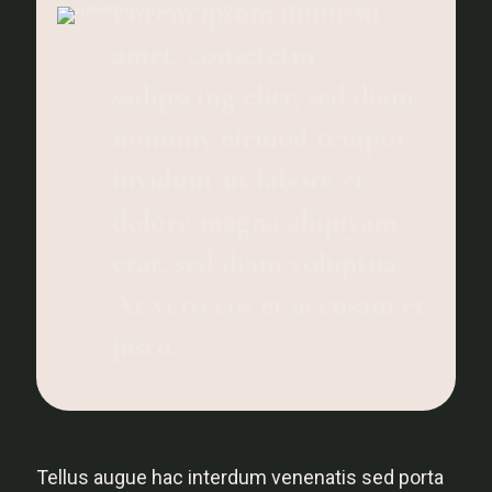
Lorem ipsum dolor sit
amet, consetetur
sadipscing elitr, sed diam
nonumy eirmod tempor
invidunt ut labore et
dolore magna aliquyam
erat, sed diam voluptua.
At vero eos et accusam et
justo.
Tellus augue hac interdum venenatis sed porta