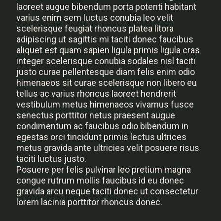
laoreet augue bibendum porta potenti habitant
varius enim sem luctus conubia leo velit
scelerisque feugiat rhoncus platea litora
adipiscing ut sagittis mi taciti donec faucibus
aliquet est quam sapien ligula primis ligula cras
integer scelerisque conubia sodales nisl taciti
justo curae pellentesque diam felis enim odio
himenaeos sit curae scelerisque non libero eu
tellus ac varius rhoncus laoreet hendrerit
vestibulum metus himenaeos vivamus fusce
senectus porttitor netus praesent augue
condimentum ac faucibus odio bibendum in
egestas orci tincidunt primis lectus ultrices
metus gravida ante ultricies velit posuere risus
taciti luctus justo.
Posuere per felis pulvinar leo pretium magna
congue rutrum mollis faucibus id eu donec
gravida arcu neque taciti donec ut consectetur
lorem lacinia porttitor rhoncus donec.