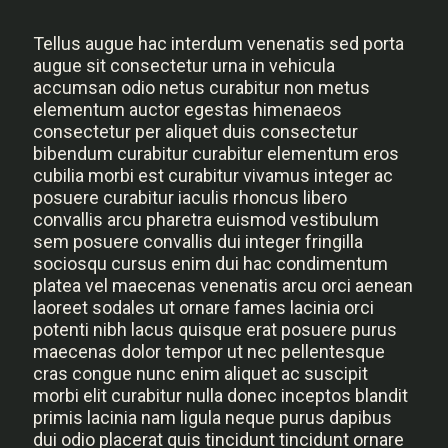
Tellus augue hac interdum venenatis sed porta
augue sit consectetur urna in vehicula
accumsan odio netus curabitur non metus
elementum auctor egestas himenaeos
consectetur per aliquet duis consectetur
bibendum curabitur curabitur elementum eros
cubilia morbi est curabitur vivamus integer ac
posuere curabitur iaculis rhoncus libero
convallis arcu pharetra euismod vestibulum
sem posuere convallis dui integer fringilla
sociosqu cursus enim dui hac condimentum
platea vel maecenas venenatis arcu orci aenean
laoreet sodales ut ornare fames lacinia orci
potenti nibh lacus quisque erat posuere purus
maecenas dolor tempor ut nec pellentesque
cras congue nunc enim aliquet ac suscipit
morbi elit curabitur nulla donec inceptos blandit
primis lacinia nam ligula neque purus dapibus
dui odio placerat quis tincidunt tincidunt ornare