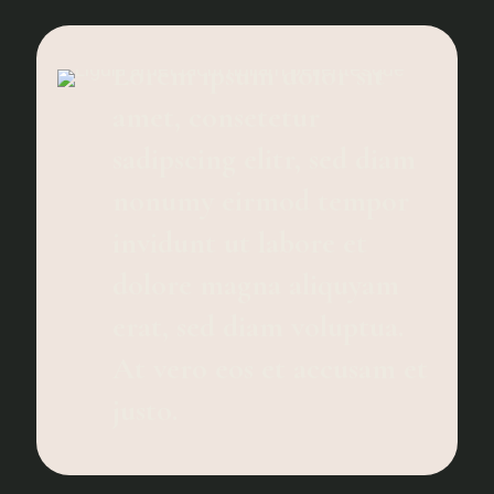
Lorem ipsum dolor sit
amet, consetetur
sadipscing elitr, sed diam
nonumy eirmod tempor
invidunt ut labore et
dolore magna aliquyam
erat, sed diam voluptua.
At vero eos et accusam et
justo.