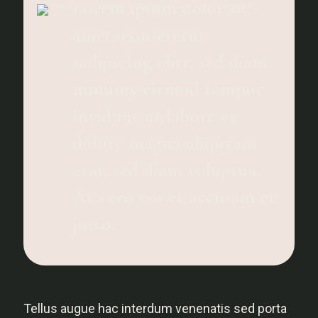
Lorem ipsum dolor sit
amet, consetetur
sadipscing elitr, sed diam
nonumy eirmod tempor
invidunt ut labore et
dolore magna aliquyam
erat, sed diam voluptua.
At vero eos et accusam et
justo.
Tellus augue hac interdum venenatis sed porta