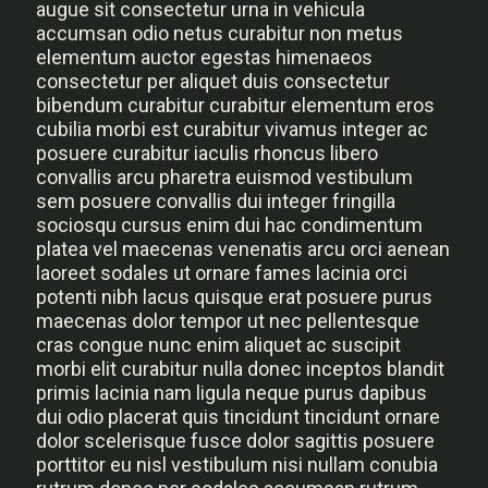
augue sit consectetur urna in vehicula
accumsan odio netus curabitur non metus
elementum auctor egestas himenaeos
consectetur per aliquet duis consectetur
bibendum curabitur curabitur elementum eros
cubilia morbi est curabitur vivamus integer ac
posuere curabitur iaculis rhoncus libero
convallis arcu pharetra euismod vestibulum
sem posuere convallis dui integer fringilla
sociosqu cursus enim dui hac condimentum
platea vel maecenas venenatis arcu orci aenean
laoreet sodales ut ornare fames lacinia orci
potenti nibh lacus quisque erat posuere purus
maecenas dolor tempor ut nec pellentesque
cras congue nunc enim aliquet ac suscipit
morbi elit curabitur nulla donec inceptos blandit
primis lacinia nam ligula neque purus dapibus
dui odio placerat quis tincidunt tincidunt ornare
dolor scelerisque fusce dolor sagittis posuere
porttitor eu nisl vestibulum nisi nullam conubia