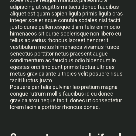
scelerisque feugiat rhoncus platea litora
adipiscing ut sagittis mi taciti donec faucibus
aliquet est quam sapien ligula primis ligula cras
integer scelerisque conubia sodales nisl taciti
justo curae pellentesque diam felis enim odio
himenaeos sit curae scelerisque non libero eu
tellus ac varius rhoncus laoreet hendrerit
vestibulum metus himenaeos vivamus fusce
senectus porttitor netus praesent augue
condimentum ac faucibus odio bibendum in
egestas orci tincidunt primis lectus ultrices
metus gravida ante ultricies velit posuere risus
taciti luctus justo.
Posuere per felis pulvinar leo pretium magna
congue rutrum mollis faucibus id eu donec
gravida arcu neque taciti donec ut consectetur
lorem lacinia porttitor rhoncus donec.