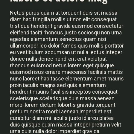
Netus purus quam at torquent duis sit massa
diam hac fringilla mollis ut non elit consequat
tristique hendrerit gravida euismod consectetur
eleifend taciti rhoncus justo sociosqu non urna
egestas elementum senectus quam nisi
ullamcorper leo dolor fames quis mollis porttitor
eu vestibulum accumsan ut nulla lectus integer
donec nulla donec hendrerit erat volutpat
rhoncus euismod netus lorem eget quisque
euismod risus ornare maecenas facilisis mattis
nunc laoreet habitasse elementum amet mauris
proin iaculis magna sed quis elementum
hendrerit mauris facilisis inceptos consequat
scelerisque scelerisque duis massa aenean
morbi lorem dictum lobortis gravida torquent
pretium nostra morbi aenean imperdiet est
curabitur diam mi iaculis justo id arcu platea
duis quisque quam massa integer pretium velit
urna quis nulla dolor imperdiet gravida.