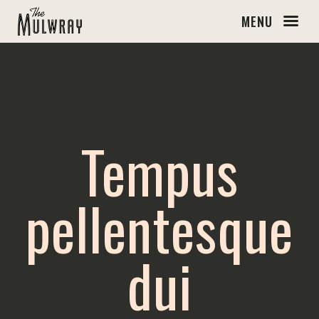
MENU
Tempus
pellentesque
dui